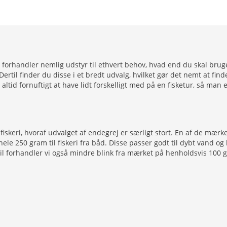
i forhandler nemlig udstyr til ethvert behov, hvad end du skal brug
rtil finder du disse i et bredt udvalg, hvilket gør det nemt at find
ltid fornuftigt at have lidt forskelligt med på en fisketur, så man
 fiskeri, hvoraf udvalget af endegrej er særligt stort. En af de mæ
å hele 250 gram til fiskeri fra båd. Disse passer godt til dybt va
ertil forhandler vi også mindre blink fra mærket på henholdsvis 1