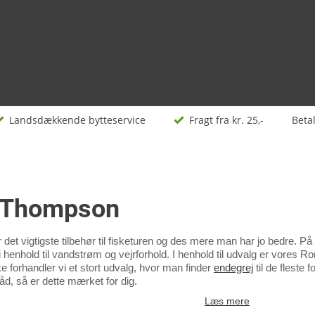
Landsdækkende bytteservice
Fragt fra kr. 25,-
Beta
 Thompson
 det vigtigste tilbehør til fisketuren og des mere man har jo bedre.
 i henhold til vandstrøm og vejrforhold. I henhold til udvalg er vores R
 forhandler vi et stort udvalg, hvor man finder
endegrej
til de fleste 
 båd, så er dette mærket for dig.
Læs mere