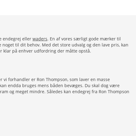
e endegrej eller
waders
. En af vores særligt gode mærker til
e noget til dit behov. Med det store udvalg og den lave pris, kan
 er klar på enhver udfordring der måtte opstå.
rker vi forhandler er Ron Thompson, som laver en masse
nd og kan endda bruges mens båden bevæges. Du skal dog være
00 gram og meget mindre. Således kan endegrej fra Ron Thompson