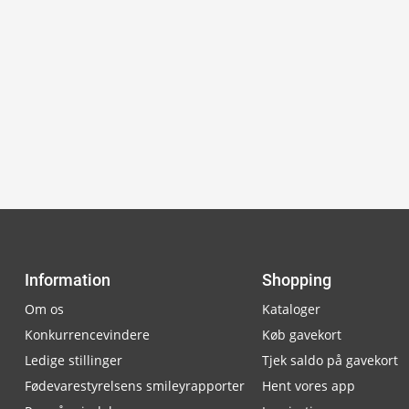
Information
Shopping
Om os
Kataloger
Konkurrencevindere
Køb gavekort
Ledige stillinger
Tjek saldo på gavekort
Fødevarestyrelsens smileyrapporter
Hent vores app