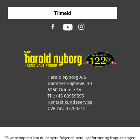
Tilmeld
Harald Nyborg A/S
Gammel Højmevej 30
5250 Odense SV
Tlf.:
+45 63959595
Kontakt kundeservice
CVR-nr.: 37783315
På webshoppen kan du benytte følgende betalingsformer og fragtløsninger: