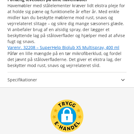
Havemøbler med stålelementer kræver lidt ekstra pleje for
at holde sig pæne og funktionelle år efter år. Med enkle
midler kan du beskytte møblerne mod rust, snavs og
vejrrelateret slitage – og sikre dig mange sæsoners glæde.
Vi anbefaler brug af en alsidig spray, der lægger et
beskyttende lag på ståloverflader og hjælper med at afvise
fugt og snavs.
Varenr. 32208 – SuperHelp Biolub X5 Multispray, 400 ml
Påfør en lille mængde på en tør mikrofiberklud, og fordel
det jævnt på ståloverfladerne. Det giver et ekstra lag, der
Specifikationer