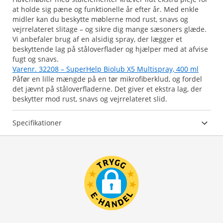
at holde sig pæne og funktionelle år efter år. Med enkle
midler kan du beskytte møblerne mod rust, snavs og
vejrrelateret slitage – og sikre dig mange sæsoners glæde.
Vi anbefaler brug af en alsidig spray, der lægger et
beskyttende lag på ståloverflader og hjælper med at afvise
fugt og snavs.
Varenr. 32208 – SuperHelp Biolub X5 Multispray, 400 ml
Påfør en lille mængde på en tør mikrofiberklud, og fordel
det jævnt på ståloverfladerne. Det giver et ekstra lag, der
Specifikationer