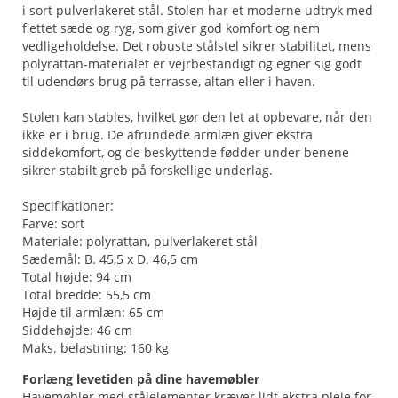
i sort pulverlakeret stål. Stolen har et moderne udtryk med
flettet sæde og ryg, som giver god komfort og nem
vedligeholdelse. Det robuste stålstel sikrer stabilitet, mens
polyrattan-materialet er vejrbestandigt og egner sig godt
til udendørs brug på terrasse, altan eller i haven.
Stolen kan stables, hvilket gør den let at opbevare, når den
ikke er i brug. De afrundede armlæn giver ekstra
siddekomfort, og de beskyttende fødder under benene
sikrer stabilt greb på forskellige underlag.
Specifikationer:
Farve: sort
Materiale: polyrattan, pulverlakeret stål
Sædemål: B. 45,5 x D. 46,5 cm
Total højde: 94 cm
Total bredde: 55,5 cm
Højde til armlæn: 65 cm
Siddehøjde: 46 cm
Maks. belastning: 160 kg
Forlæng levetiden på dine havemøbler
Havemøbler med stålelementer kræver lidt ekstra pleje for